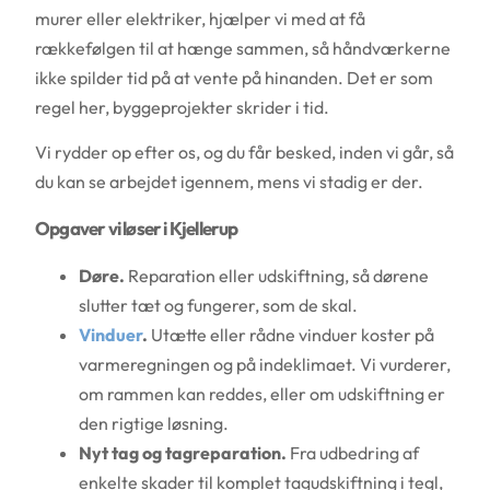
murer eller elektriker, hjælper vi med at få
rækkefølgen til at hænge sammen, så håndværkerne
ikke spilder tid på at vente på hinanden. Det er som
regel her, byggeprojekter skrider i tid.
Vi rydder op efter os, og du får besked, inden vi går, så
du kan se arbejdet igennem, mens vi stadig er der.
Opgaver vi løser i Kjellerup
Døre.
Reparation eller udskiftning, så dørene
slutter tæt og fungerer, som de skal.
Vinduer
.
Utætte eller rådne vinduer koster på
varmeregningen og på indeklimaet. Vi vurderer,
om rammen kan reddes, eller om udskiftning er
den rigtige løsning.
Nyt tag og tagreparation.
Fra udbedring af
enkelte skader til komplet tagudskiftning i tegl,