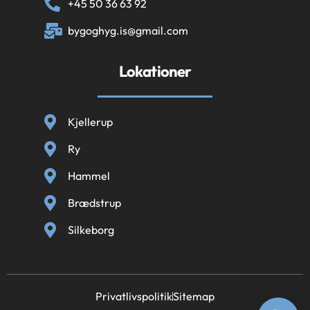
+45 50 36 63 92
bygoghyg.is@gmail.com
Lokationer
Kjellerup
Ry
Hammel
Brædstrup
Silkeborg
Privatlivspolitik
Sitemap