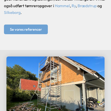
også udført tømreropgaver i
Hammel
,
Ry
,
Brædstrup
og
Silkeborg
.
Se vores referencer