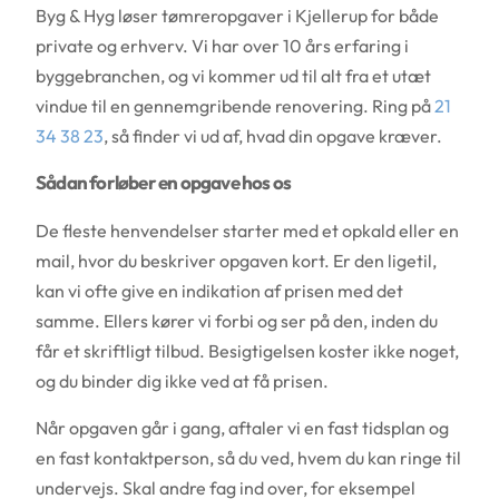
Byg & Hyg løser tømreropgaver i Kjellerup for både
private og erhverv. Vi har over 10 års erfaring i
byggebranchen, og vi kommer ud til alt fra et utæt
vindue til en gennemgribende renovering. Ring på
21
34 38 23
, så finder vi ud af, hvad din opgave kræver.
Sådan forløber en opgave hos os
De fleste henvendelser starter med et opkald eller en
mail, hvor du beskriver opgaven kort. Er den ligetil,
kan vi ofte give en indikation af prisen med det
samme. Ellers kører vi forbi og ser på den, inden du
får et skriftligt tilbud. Besigtigelsen koster ikke noget,
og du binder dig ikke ved at få prisen.
Når opgaven går i gang, aftaler vi en fast tidsplan og
en fast kontaktperson, så du ved, hvem du kan ringe til
undervejs. Skal andre fag ind over, for eksempel