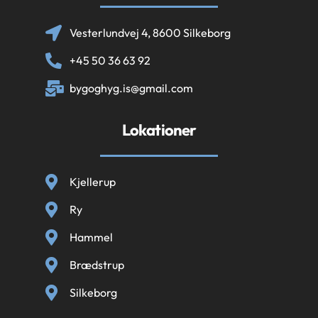
Vesterlundvej 4, 8600 Silkeborg
+45 50 36 63 92
bygoghyg.is@gmail.com
Lokationer
Kjellerup
Ry
Hammel
Brædstrup
Silkeborg