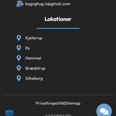
bygoghyg.is@gmail.com
Lokationer
Kjellerup
Ry
Hammel
Brædstrup
Silkeborg
Privatlivspolitik
Sitemap
© 2023 | BYG & HYG