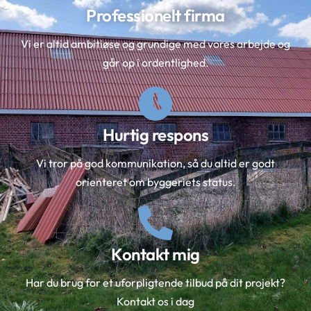
Professionelt firma
Vi er altid ambitiøse og grundige med vores arbejde og
går op i ordentlighed.
Hurtig respons
Vi tror på god kommunikation, så du altid er godt
orienteret om byggeriets status.
Kontakt mig
Har du brug for et uforpligtende tilbud på dit projekt?
Kontakt os i dag